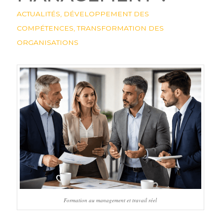
ACTUALITÉS
,
DÉVELOPPEMENT DES
COMPÉTENCES
,
TRANSFORMATION DES
ORGANISATIONS
Formation au management et travail réel