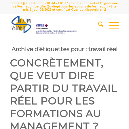
contact@adlibitum.fr
-
01.44.24.06.77
- Cabinet Conseil et Organisme
de Formation certifié Qualiopi pour les actions de formation - Site
mis à jour 06/2026 et certificat Qualiopi disponible
ici
Archive d’étiquettes pour :
travail réel
CONCRÈTEMENT,
QUE VEUT DIRE
PARTIR DU TRAVAIL
RÉEL POUR LES
FORMATIONS AU
MANAGEMENT ?