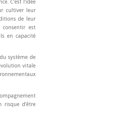
e. C’est l’idée
r cultiver leur
ditions de leur
 consentir est
ls en capacité
 du système de
volution vitale
ironnementaux
ccompagnement
 risque d’être