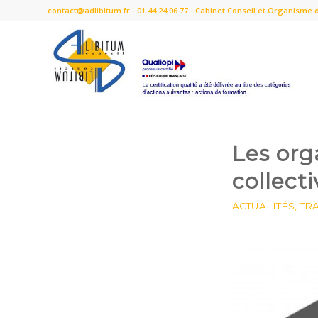
contact@adlibitum.fr
-
01.44.24.06.77
- Cabinet Conseil et Organisme de
Les org
collect
ACTUALITÉS
,
TR