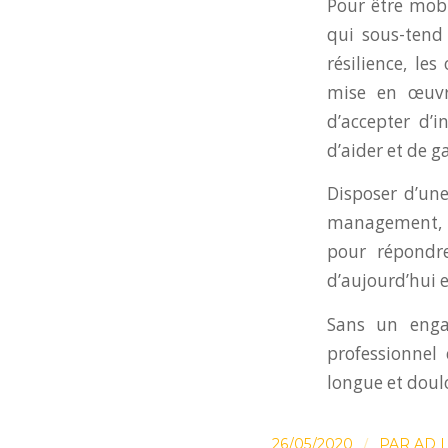
Pour être mobi
qui sous-tend 
résilience, le
mise en œuvre
d’accepter d’
d’aider et de g
Disposer d’un
management, du
pour répondr
d’aujourd’hui 
Sans un enga
professionnel
longue et doulo
/
26/05/2020
PAR
AD 