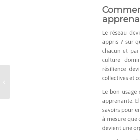
Commen
apprena
Le réseau dev
appris ? sur q
chacun et part
culture domin
résilience de
FNE Formations : un
collectives et c
diagnostic préalable
financé à 100% par le
Le bon usage o
dispositi...
apprenante. El
savoirs pour en
à mesure que d
devient une org