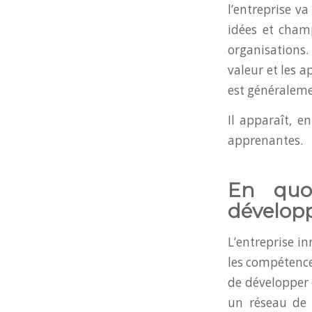
l’entreprise va
idées et champ
organisations.
valeur et les a
est généraleme
Il apparaît, e
apprenantes.
En quoi
développ
L’entreprise in
les compétences
de développer 
un réseau de 