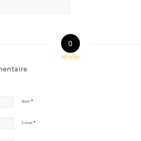
0
RÉPONSES
mentaire
*
Nom
*
E-mail